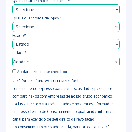
Qual o faturamento mensal atual?*
Qual a quantidade de lojas?*
Estado*
Cidade*
Cidade*
Cidade *
Ao dar aceite nesse checkbox:
Você fornece à INOVATECH (“Mercafacil”) o
consentimento expresso para tratar seus dados pessoais e
compartilhá-los com empresas de nosso grupo econômico,
exclusivamente para as finalidades e nos limites informados
em nosso
Termo de Consentimento
, o qual, ainda, informa o
canal para exercício de seu direito de revogação
do consentimento prestado. Ainda, para prosseguir, você